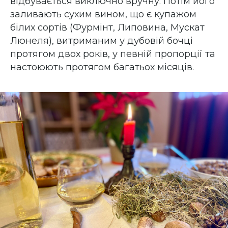
відбувається виключно вручну. Потім його
заливають сухим вином, що є купажом
білих сортів (Фурмінт, Липовина, Мускат
Люнеля), витриманим у дубовій бочці
протягом двох років, у певній пропорції та
настоюють протягом багатьох місяців.