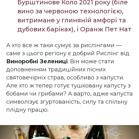
Бурштинове Коло 2021 року (біле
вино за червоною технологією,
витримане у глиняній амфорі та
дубових баріках), і Оранж Пет Нат
А хто все ж таки сумує за рислінгами —
саме з цього регіону є добрий Рислінг від
Виноробні Зелениці
. Він може стати
доповненням традиційних пісних
святовечірніх страв, особливо з капусти.
Але хто ж тепер готує тушковану капусту з
бобами чи грибами? А варто, адже капуста
символізує згуртованість, силу та спільну
плідну працю.