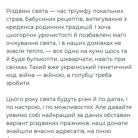
Різдвяні свята — час тріумфу локальних
страв, бабусиних рецептів, витягування з
креденса родинних традицій. І хоча
цьогорічні урочистості й позбавлені магії
очікування свята, і в наших домівках не
зовсім тепло, — все одно на кухні щось та
й буде булькотіти, шкварчати, навіть при
свічках. Такий вже український генетичний
код: війна — війною, а голубці треба
зробити.
Цього року свята будуть різні й по датах, і
по настрою, і по можливостях. Але давайте
уявимо собі найкращий за даних обставин
варіант різдвяних празників: наші донати
знайшли вчасно адресатів, на лінію