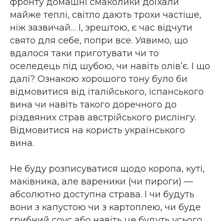
фронту домашні смаколики доїхали
майже теплі, світло дають трохи частіше,
ніж зазвичай… І, зрештою, є час відчути
свято для себе, попри все. Уявимо, що
вдалося таки приготувати чи то
оселедець під шубою, чи навіть олів’є. І що
далі? Ознакою хорошого тону було би
відмовитися від італійського, іспанського
вина чи навіть такого доречного до
різдвяних страв австрійського рислінгу.
Відмовитися на користь українського
вина.
Не буду розписуватися щодо коропа, куті,
маківника, але вареники (чи пироги) —
абсолютно доступна страва. І чи будуть
вони з капустою чи з картоплею, чи буде
грибний соус або навіть це будуть усього