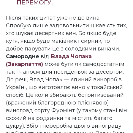
ПЕРЕМОГУ!
Після таких цитат уже не до вина.
Спробую лише задовольнити цікавість тих,
хто шукає десертних вин. Бо якщо буде
кутя, якщо буде маківник і сирник, то
добре парувати це з солодкими винами.
Самородне
від
Влада Чопака
(Закарпаття)
може бути як самодостатнім,
так і напоєм для посиденьок за десертом.
До речі, Влад Чопак — єдиний винороб в
Україні, що виготовляє вино у токайський
спосіб. Це коли збирають ботритизований
(вражений благородною пліснявою)
виноград сорту Фурмінт (у такому стані він
схожий на родзинки та містить багато
цукру). Збір і переробка цього винограду