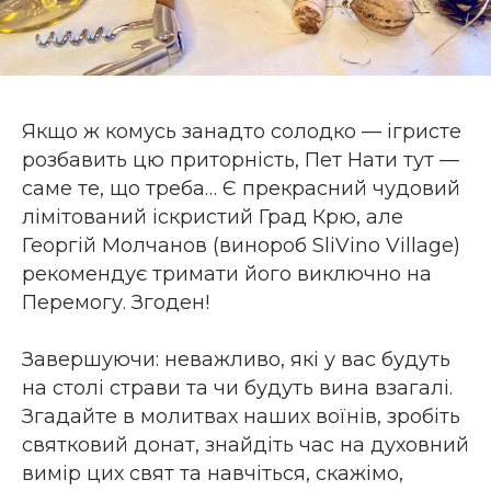
Якщо ж комусь занадто солодко — ігристе
розбавить цю приторність, Пет Нати тут —
саме те, що треба… Є прекрасний чудовий
лімітований іскристий Град Крю, але
Георгій Молчанов (винороб SliVino Village)
рекомендує тримати його виключно на
Перемогу. Згоден!
Завершуючи: неважливо, які у вас будуть
на столі страви та чи будуть вина взагалі.
Згадайте в молитвах наших воїнів, зробіть
святковий донат, знайдіть час на духовний
вимір цих свят та навчіться, скажімо,