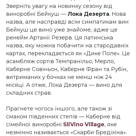
Зверніть увагу на новинку сезону від
виноробні Бейкуш —
Лока Дезерта
. Нова
назва, але насправді всім симпатикам вин
Бейкуш це вино уже знайоме, адже це
ренейм Артанії Резерв. Ця латинська
назва, яку можна побачити на стародавніх
картах, перекладається як «Дике Поле». Це
асамбляж сортів Темпранільо, Мерло,
Каберне Совіньон, Каберне Фран та Рубін,
витриманих у бочках не менш ніж 24
місяці. А отже, Лока Дезерта — вино для
складних страв.
Прагнете чогось іншого, але також зі
смаком південних степів — Каберне від
сімейної виноробні
SliVino Village
, яке
незмінно називається «Скарби Бредіхіна».