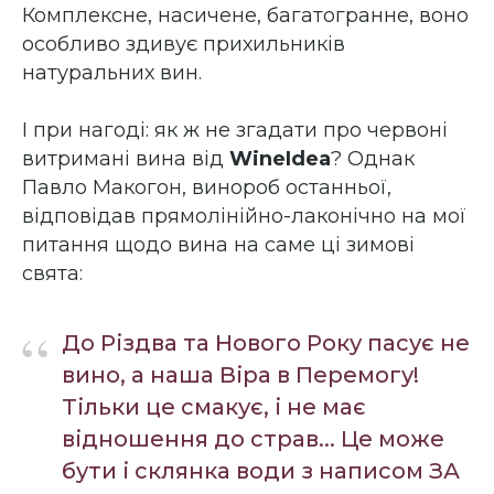
Комплексне, насичене, багатогранне, воно
особливо здивує прихильників
натуральних вин.
І при нагоді: як ж не згадати про червоні
витримані вина від
WineIdea
? Однак
Павло Макогон, винороб останньої,
відповідав прямолінійно-лаконічно на мої
питання щодо вина на саме ці зимові
свята:
“
До Різдва та Нового Року пасує не
вино, а наша Віра в Перемогу!
Тільки це смакує, і не має
відношення до страв... Це може
бути і склянка води з написом ЗА