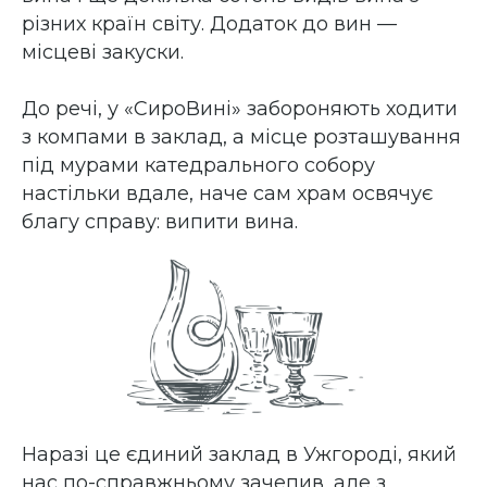
різних країн світу. Додаток до вин —
місцеві закуски.
До речі, у «СироВині» забороняють ходити
з компами в заклад, а місце розташування
під мурами катедрального собору
настільки вдале, наче сам храм освячує
благу справу: випити вина.
Наразі це єдиний заклад в Ужгороді, який
нас по-справжньому зачепив, але з