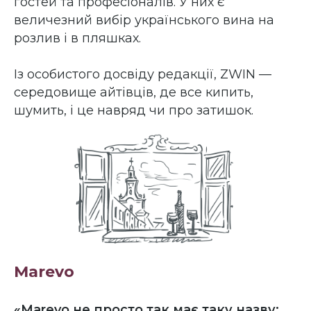
гостей та професіоналів. У них є
величезний вибір українського вина на
розлив і в пляшках.
Із особистого досвіду редакції, ZWIN —
середовище айтівців, де все кипить,
шумить, і це навряд чи про затишок.
Marevo
«Marevo не просто так має таку назву: