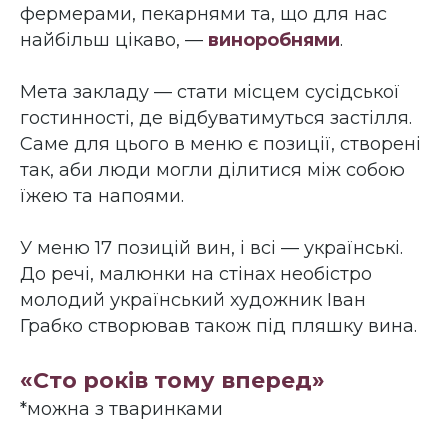
фермерами, пекарнями та, що для нас
найбільш цікаво, —
виноробнями
.
Мета закладу — стати місцем сусідської
гостинності, де відбуватимуться застілля.
Саме для цього в меню є позиції, створені
так, аби люди могли ділитися між собою
їжею та напоями.
У меню 17 позицій вин, і всі — українські.
До речі, малюнки на стінах необістро
молодий український художник Іван
Грабко створював також під пляшку вина.
«Сто років тому вперед»
*можна з тваринками