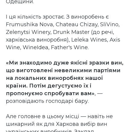
Одещини.
І ця кількість зростає. З виноробень є
Frumushika Nova, Chateau Chizay, SliVino,
Zelenytsi Winery, Drunk Master (до речі,
харківська виноробня), Leleka Wines, Axis
Wine, WineIdea, Father's Wine.
«Ми знаходимо дуже якісні зразки вин,
що виготовлені невеликими партіями
на локальних виноробнях нашої
країни. Потім дегустуємо їх і
пропонуємо спробувати вам»
, —
розповідають господарі бару.
Але головне в цьому місці — навіть не
шикарний як для Харкова вибір вин
українських виробників. Заклад