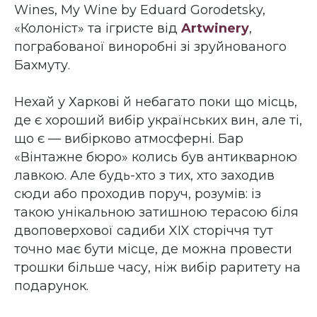
Wines, My Wine by Eduard Gorodetsky,
«Колоніст» та ігристе від
Artwinery
,
пограбованої виноробні зі зруйнованого
Бахмуту.
Нехай у Харкові й небагато поки що місць,
де є хороший вибір українських вин, але ті,
що є — вибірково атмосферні. Бар
«Вінтажне бюро» колись був антикварною
лавкою. Але будь-хто з тих, хто заходив
сюди або проходив поруч, розумів: із
такою унікальною затишною терасою біля
двоповерхової садиби XIX сторіччя тут
точно має бути місце, де можна провести
трошки більше часу, ніж вибір раритету на
подарунок.