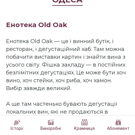
Енотека Old Oak
Енотека Old Oak — це і винний бутік, і
ресторан, і дегустаційний хаб. Там можна
побачити виставки картин і знайти вина з
усього світу. Фішка закладу — в постійних
безлімітних дегустаціях. Це може бути хоч
вино, хоч стейки, хоч риба, хоч хамон.
Вибір завжди великий.
А ще там частенько бувають дегустації
локальних вин, які не продаються в
магазинах, і взагалі, вин маловідомих
місцевих виноробень. Їх називають
Історії
Виноробні
Крамниця
Абонемент