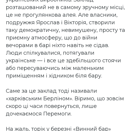
розташований не в самому зручному місці,
це не прогулянкова алея. Але власники,
подружжя Ярослав і Вікторія, створили
таку демократичну, невимушену, просту та
приємну атмосферу, що до війни
вечорами в барі ніхто навіть не сідав.
Люди спілкувалися, потягували
українське — і все це здебільшого стоячи
або пересуваючись між маленьким
приміщенням і хідником біля бару.
Саме за це заклад тоді називали
«харківським Берліном». Віримо, що зовсім
скоро ці часи повернуться, лише
дочекаємося Перемоги.
На жаль, торік у березні «Винний бар»