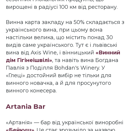
вирощені в радіусі 100 км від ресторану.
Винна карта закладу на 50% складається з
українського вина, при цьому вона
настільки велика, що містить понад 30
видів саме українського. Тут є і львівські
вина від Axis Wine, і вінницький
«Винний
дім Гігінеішвілі»
, та навіть вина Богдана
Павлія з Поділля Bohdan's Winery. У
«Глеці» достойний вибір не тільки для
винного новачка, а й для просунутого
винного конесера.
Artania Bar
«Артанія» — бар від української виноробні
«Бейкуш»
. Це стає зрозуміло за назвою,