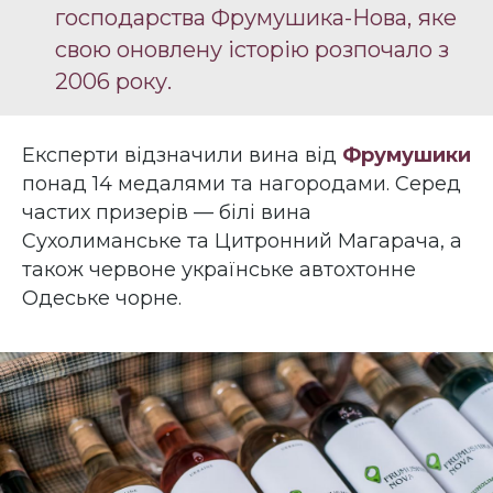
господарства Фрумушика-Нова, яке
свою оновлену історію розпочало з
2006 року.
Експерти відзначили вина від
Фрумушики
понад 14 медалями та нагородами. Серед
частих призерів — білі вина
Сухолиманське та Цитронний Магарача, а
також червоне українське автохтонне
Одеське чорне.