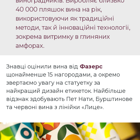
виноградників. Виробляє близько
40 000 пляшок вина на рік,
використовуючи як традиційні
методи, так й інноваційні технології,
зокрема витримку в глиняних
амфорах.
Знавці оцінили вина від
Фазерс
щонайменше 15 нагородами, а окремо
звертаємо увагу на статуетку за
найкращий дизайн етикеток. Найбільше
відзнак здобувають Пет Нати, Бурштинове
та червоні вина з лінійки «Лице».