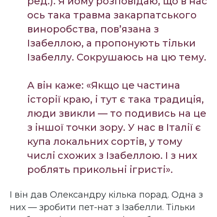
ред.). Я йому розповідаю, що в нас
ось така травма закарпатського
виноробства, пов’язана з
Ізабеллою, а пропонують тільки
Ізабеллу. Сокрушаюсь на цю тему.
А він каже: «Якщо це частина
історії краю, і тут є така традиція,
люди звикли — то подивись на це
з іншої точки зору. У нас в Італії є
купа локальних сортів, у тому
числі схожих з Ізабеллою. І з них
роблять прикольні ігристі».
І він дав Олександру кілька порад. Одна з
них — зробити пет-нат з Ізабелли. Тільки