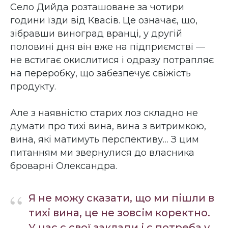
Село Дийда розташоване за чотири
години їзди від Квасів. Це означає, що,
зібравши виноград вранці, у другій
половині дня він вже на підприємстві —
не встигає окислитися і одразу потрапляє
на переробку, що забезпечує свіжість
продукту.
Але з наявністю старих лоз складно не
думати про тихі вина, вина з витримкою,
вина, які матимуть перспективу… З цим
питанням ми звернулися до власника
броварні Олександра.
“
Я не можу сказати, що ми пішли в
тихі вина, це не зовсім коректно.
У нас є свої заклади і є потреба у