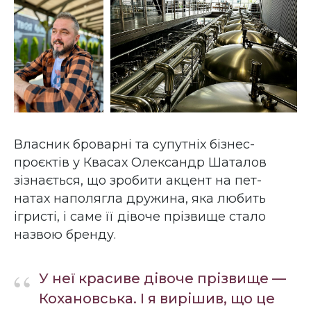
Власник броварні та супутніх бізнес-
проєктів у Квасах Олександр Шаталов
зізнається, що зробити акцент на пет-
натах наполягла дружина, яка любить
ігристі, і саме її дівоче прізвище стало
назвою бренду.
“
У неї красиве дівоче прізвище —
Кохановська. І я вирішив, що це