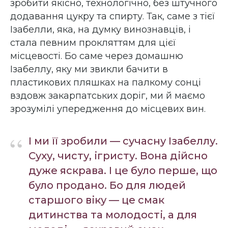
зробити якісно, технологічно, без штучного
додавання цукру та спирту. Так, саме з тієї
Ізабелли, яка, на думку винознавців, і
стала певним прокляттям для цієї
місцевості. Бо саме через домашню
Ізабеллу, яку ми звикли бачити в
пластикових пляшках на палкому сонці
вздовж закарпатських доріг, ми й маємо
зрозумілі упередження до місцевих вин.
“
І ми її зробили — сучасну Ізабеллу.
Суху, чисту, ігристу. Вона дійсно
дуже яскрава. І це було перше, що
було продано. Бо для людей
старшого віку — це смак
дитинства та молодості, а для