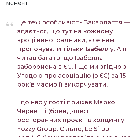
момент.
“
Це теж особливість Закарпаття —
здається, що тут на кожному
кроці виноградники, але нам
пропонували тільки Ізабеллу. А я
читав багато, що Ізабелла
заборонена в ЄС, і що ми згідно з
Угодою про асоціацію (з ЄС) за 15
років маємо її викорчувати.
І до нас у гості приїхав Марко
Черветті (бренд-шеф
ресторанних проєктів холдингу
Fozzy Group, Сільпо, Le Silpo —