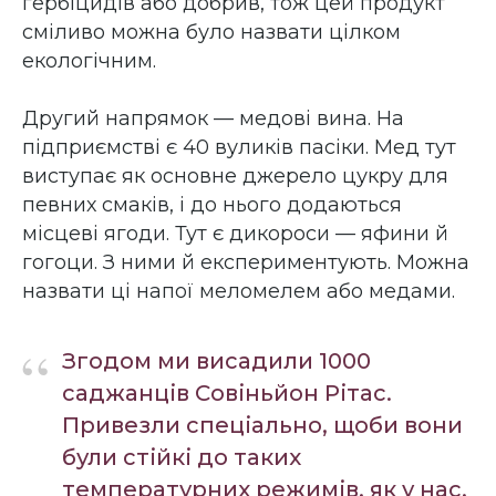
гербіцидів або добрив, тож цей продукт
сміливо можна було назвати цілком
екологічним.
Другий напрямок — медові вина. На
підприємстві є 40 вуликів пасіки. Мед тут
виступає як основне джерело цукру для
певних смаків, і до нього додаються
місцеві ягоди. Тут є дикороси — яфини й
гогоци. З ними й експериментують. Можна
назвати ці напої меломелем або медами.
“
Згодом ми висадили 1000
саджанців Совіньйон Рітас.
Привезли спеціально, щоби вони
були стійкі до таких
температурних режимів, як у нас.