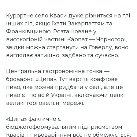
Курортне село Кваси дуже різниться на тлі
інших сіл, якщо їхати Закарпаттям та
Франківщиною. Розташоване у
високогірній частині Карпат — Чорногорі,
звідки можна стартанути на Говерлу, воно
виглядає затишно, задбано та сучасно.
Центральна гастрономічна точка —
броварня «Ципа». Тут варять крафтове
пиво, яке можна придбати у селі, але це
пиво є і по всій Україні, включаючи деякі
великі торговельні мережі.
«Ципа» фактично є
бюджетоформувальним підприємством
Квасів, і пивоварінням все не обмежується.