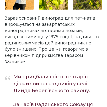
Зараз основний виноград для пет-натів
вирощується на закарпатських
виноградниках зі старими лозами,
висадженими ще у 1975 році. І, на диво, за
радянських часів цей виноградник не
було знищено. Про це ми говоримо з
керівником підприємства Тарасом
Фаликом.
“
Ми придбали шість гектарів
діючих виноградників у селі
Дийда Берегівського району.
За часів Радянського Союзу ця