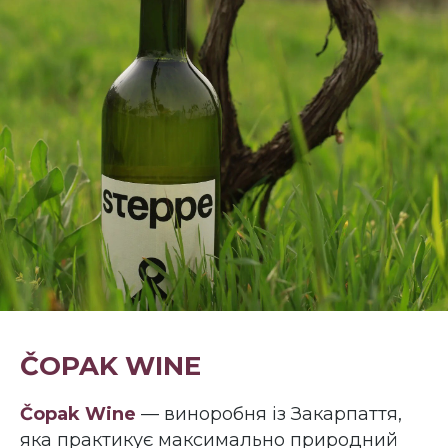
ČOPAK WINE
Čopak Wine
— виноробня із Закарпаття,
яка практикує максимально природний