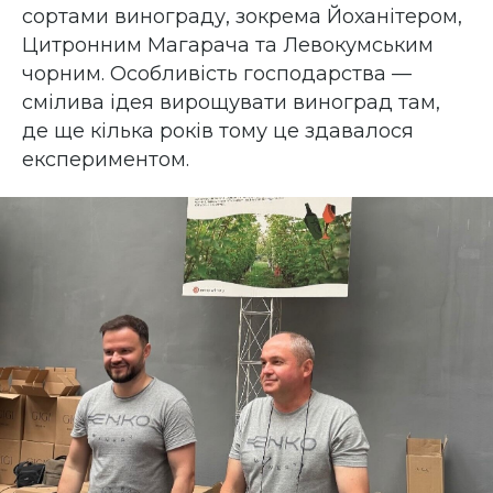
сортами винограду, зокрема Йоханітером,
Цитронним Магарача та Левокумським
чорним. Особливість господарства —
смілива ідея вирощувати виноград там,
де ще кілька років тому це здавалося
експериментом.