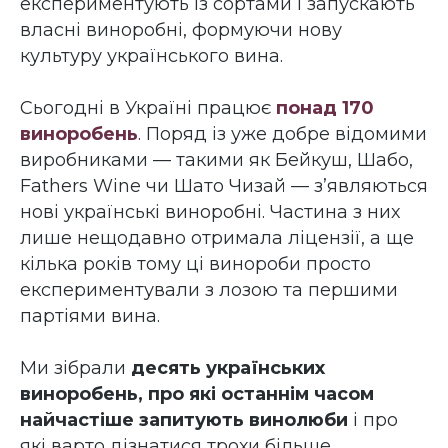
експериментують із сортами і запускають
власні виноробні, формуючи нову
культуру українського вина.
Сьогодні в Україні працює
понад 170
виноробень
. Поряд із уже добре відомими
виробниками — такими як Бейкуш, Шабо,
Fathers Wine чи Шато Чизай — з’являються
нові українські виноробні. Частина з них
лише нещодавно отримала ліцензії, а ще
кілька років тому ці винороби просто
експериментували з лозою та першими
партіями вина.
Ми зібрали
десять українських
виноробень, про які останнім часом
найчастіше запитують винолюби
і про
які варто дізнатися трохи більше.