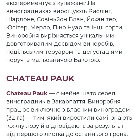
експериментує з купажами.На
виноградниках вирощують Рислінг,
Шардоне, Совіньйон Блан, Йоханітер,
Юпітер, Мерло, Піно Нуар та інші сорти.
Виноробня вирізняється унікальним
довготривалим досвідом виноробів,
подільським теруаром та дегустаціями
поруч із мальовничою Бакотою.
CHATEAU PAUK
Chateau Pauk
— сімейне шато серед
виноградників Закарпаття. Виноробня
працює виключно з власним виноградом
(32 га) — тим, який виростили самі, знають
кожну лозу й відповідають за результат
від першого листка до останнього грона.