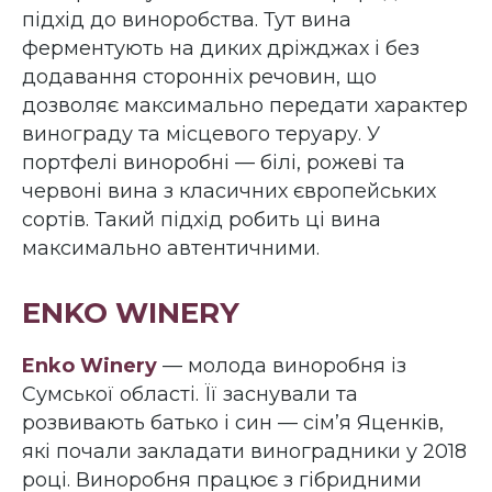
підхід до виноробства. Тут вина
ферментують на диких дріжджах і без
додавання сторонніх речовин, що
дозволяє максимально передати характер
винограду та місцевого теруару. У
портфелі виноробні — білі, рожеві та
червоні вина з класичних європейських
сортів. Такий підхід робить ці вина
максимально автентичними.
ENKO WINERY
Enko Winery
— молода виноробня із
Сумської області. Її заснували та
розвивають батько і син — сім’я Яценків,
які почали закладати виноградники у 2018
році. Виноробня працює з гібридними